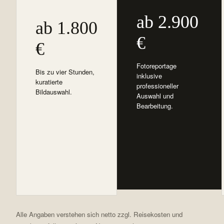
ab 2.900
ab 1.800
€
€
Fotoreportage
Bis zu vier Stunden,
inklusive
kuratierte
professioneller
Bildauswahl.
Auswahl und
Bearbeitung.
Alle Angaben verstehen sich netto zzgl. Reisekosten und