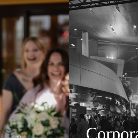
02
Corpor
01