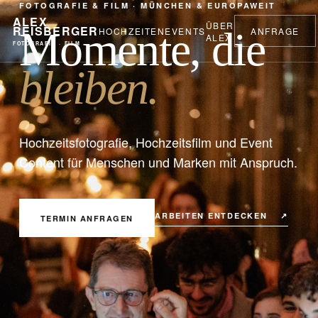
FOTOGRAFIE & FILM · MÜNCHEN & EUROPAWEIT
ALEX
ÜBER
REISBERGER
Momente, die
HOCHZEITEN
EVENTS
ANFRAGE
ALEX
FOTOGRAFIE · FILM
bleiben.
Hochzeitsfotografie, Hochzeitsfilm und Event
Content für Menschen und Marken mit Anspruch.
ARBEITEN ENTDECKEN
↗
TERMIN ANFRAGEN