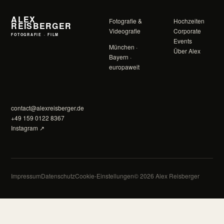
ALEX
Fotografie &
Hochzeiten
REISBERGER
Videografie
Corporate
FOTOGRAFIE · FILM
Events
München ·
Über Alex
Bayern ·
europaweit
contact@alexreisberger.de
+49 159 0122 8367
Instagram ↗
Impressum
Datenschutz
Cookie-Einstellungen
© 2026 Alex Reisberger